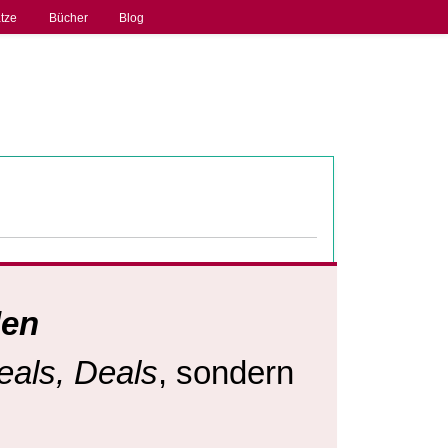
tze
Bücher
Blog
den
eals, Deals
, sondern