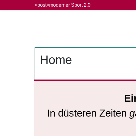
Skip
>post<moderner Sport 2.0
to
content
Home
Ei
In düsteren Zeiten
g