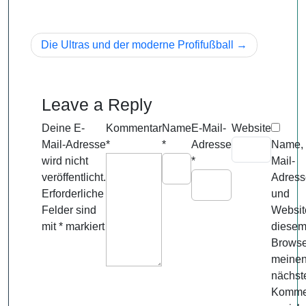
Beitragsnavigation
Die Ultras und der moderne Profifußball
Leave a Reply
Deine E-
Kommentar
Name
E-Mail-
Website
Mail-Adresse
*
*
Adresse
Name, 
wird nicht
*
Mail-
veröffentlicht.
Adress
Erforderliche
und
Felder sind
Websit
mit
*
markiert
diese
Browse
meine
nächst
Komme