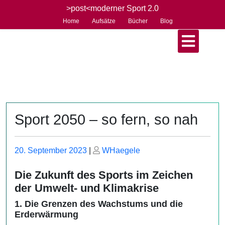
Skip
>post<moderner Sport 2.0
to
Home
Aufsätze
Bücher
Blog
content
Open
Button
Sport 2050 – so fern, so nah
Posted
Posted
20. September 2023
|
WHaegele
on
on
Die Zukunft des Sports im Zeichen
der Umwelt- und Klimakrise
1. Die Grenzen des Wachstums und die
Erderwärmung